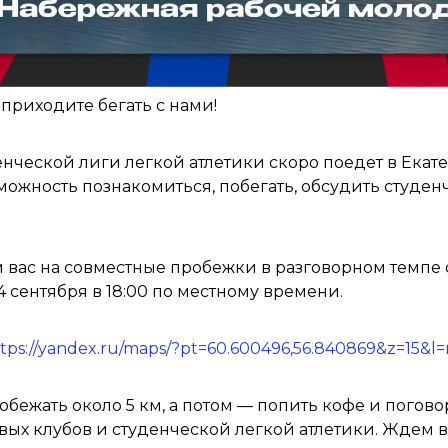
 приходите бегать с нами!
нческой лиги легкой атлетики скоро поедет в Екате
можность познакомиться, побегать, обсудить студе
вас на совместные пробежки в разговорном темпе
4 сентября в 18:00 по местному времени.
tps://yandex.ru/maps/?pt=60.600496,56.840869&z=15&l
бежать около 5 км, а потом — попить кофе и погово
вых клубов и студенческой легкой атлетики. Ждем 