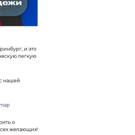
ринбург, и это
нческую легкую
 с нашей
=map
рить о
всех желающих!