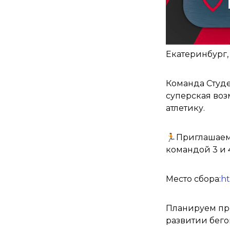
Екатеринбург,
Команда Студе
суперская воз
атлетику.
🏃Приглашаем 
командой 3 и 
Место сбора:
ht
Планируем про
развитии бего