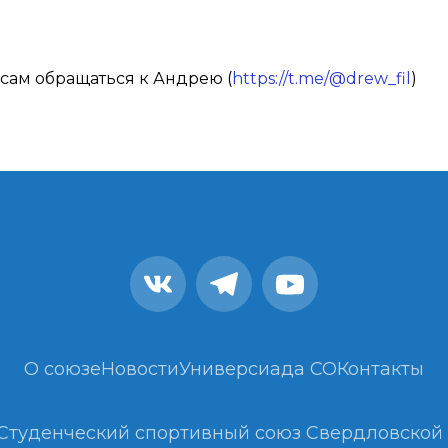
сам обращаться к Андрею (
https://t.me/@drew_fil
)
О союзе
Новости
Универсиада СО
Контакты
Студенческий спортивный союз Свердловской