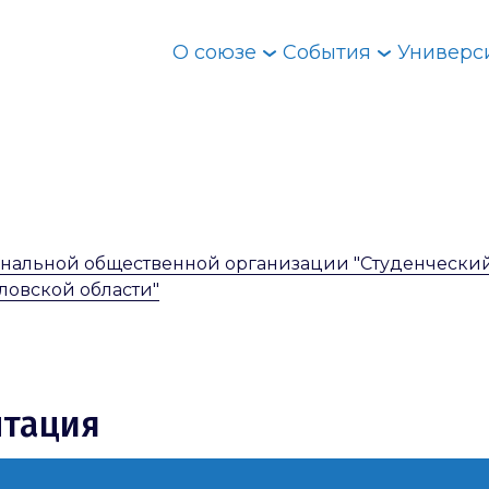
О союзе
События
Универс
ональной общественной организации "Студенчески
ловской области"
нтация