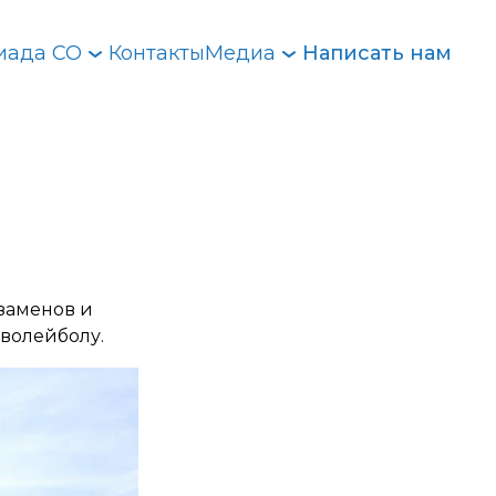
иада СО
Контакты
Медиа
Написать нам
кзаменов и
 волейболу.