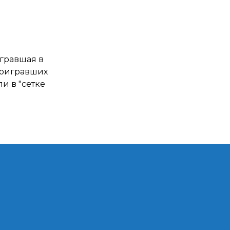
игравшая в
проигравших
и в "сетке